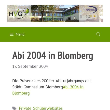
Zum
Inhalt
springen
Menü
Abi 2004 in Blomberg
17. September 2004
Die Präsenz des 2004er-Abiturjahrgangs des
Städt. Gymnasium Blomberg
Abi 2004 in
Blomberg
Schlagwörter
Private_Schülerwebsites