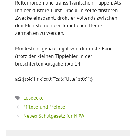
Reiterhorden und transsilvanischen Truppen. Als
ihn der düstere Fürst Dracul in seine finsteren
Zwecke einspannt, droht er vollends zwischen
den Mühlsteinen der feindlichen Heere
zermahlen zu werden.
Mindestens genauso gut wie der erste Band
(trotz der kleinen Tippfehler in der
broschierten Ausgabe!) Ab 14
a:2:{s:4:“link“;s:0:““;s:5:“title“;s:0:““;}
Schlagwörter
Leseecke
Mitose und Meiose
Neues Schulgesetz für NRW