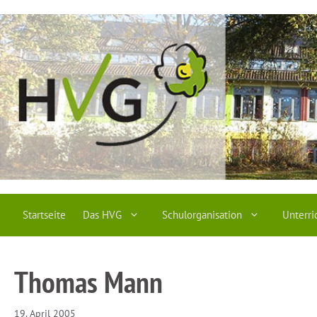
Zum
Inhalt
springen
Startseite
Das HVG
Schulorganisation
Unterri
Thomas Mann
19. April 2005