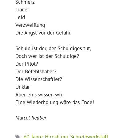
Schmerz
Trauer
Leid
Verzweiflung
Die Angst vor der Gefahr.
Schuld ist der, der Schuldiges tut,
Doch wer ist der Schuldige?
Der Pilot?
Der Befehlshaber?
Die Wissenschaftler?
Unklar
Aber eins wissen wir,
Eine Wiederholung wäre das Ende!
Marcel Reuber
Schlagwörter
60_Jahre_Hiroshima
,
Schreibwerkstatt