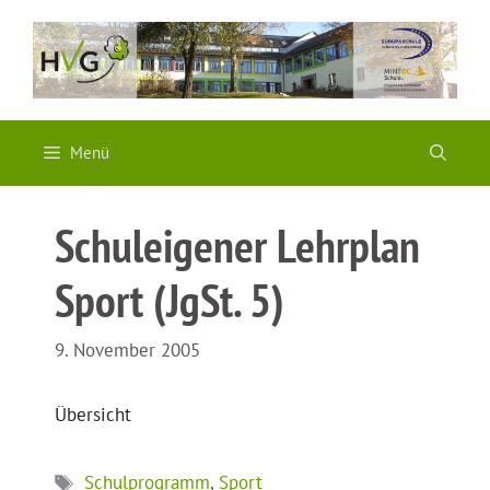
Zum
Inhalt
springen
Menü
Schuleigener Lehrplan
Sport (JgSt. 5)
9. November 2005
Übersicht
Schlagwörter
Schulprogramm
,
Sport