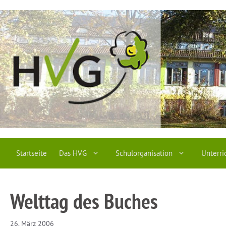
Zum
Inhalt
springen
Startseite
Das HVG
Schulorganisation
Unterri
Welttag des Buches
26. März 2006