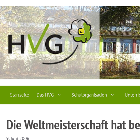
Zum
Inhalt
springen
Startseite
Das HVG
Schulorganisation
Unterri
Die Weltmeisterschaft hat b
9. Juni 2006