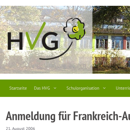
Zum
Inhalt
springen
Startseite
Das HVG
Schulorganisation
Unterri
Anmeldung für Frankreich-A
21. August 2006