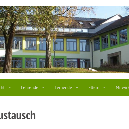
cht
Lehrende
Lernende
Eltern
Mitwir
ustausch