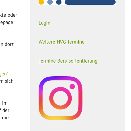
kte oder
mepage
Login
Weitere HVG-Termine
en dort
Termine Berufsorientierung
gen"
em sich
s im
f der
r die