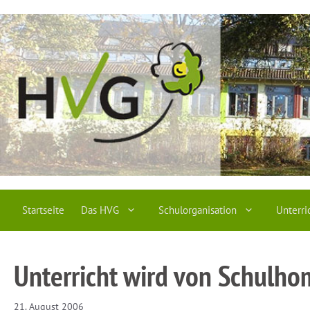
Zum
Inhalt
springen
Startseite
Das HVG
Schulorganisation
Unterri
Unterricht wird von Schulho
21. August 2006