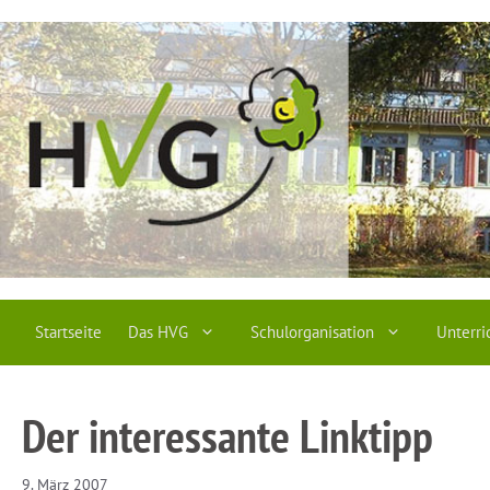
Zum
Inhalt
springen
Startseite
Das HVG
Schulorganisation
Unterri
Der interessante Linktipp
9. März 2007