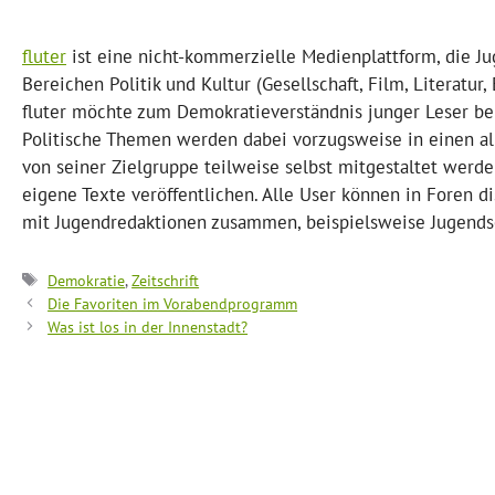
fluter
ist eine nicht-kommerzielle Medienplattform, die Ju
Bereichen Politik und Kultur (Gesellschaft, Film, Literatur, 
fluter möchte zum Demokratieverständnis junger Leser bei
Politische Themen werden dabei vorzugsweise in einen allt
von seiner Zielgruppe teilweise selbst mitgestaltet werd
eigene Texte veröffentlichen. Alle User können in Foren d
mit Jugendredaktionen zusammen, beispielsweise Jugendsei
Schlagwörter
Demokratie
,
Zeitschrift
Die Favoriten im Vorabendprogramm
Was ist los in der Innenstadt?