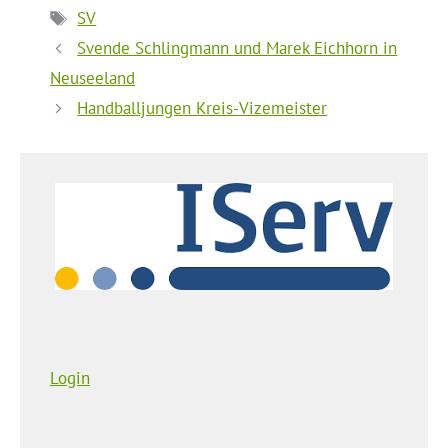
Schlagwörter
SV
Svende Schlingmann und Marek Eichhorn in
Neuseeland
Handballjungen Kreis-Vizemeister
Login