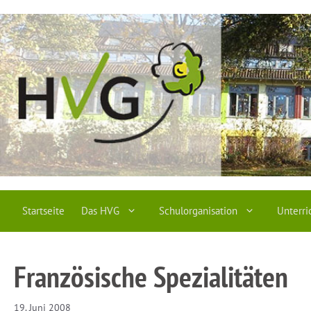
Zum
Inhalt
springen
Startseite
Das HVG
Schulorganisation
Unterri
Französische Spezialitäten
19. Juni 2008