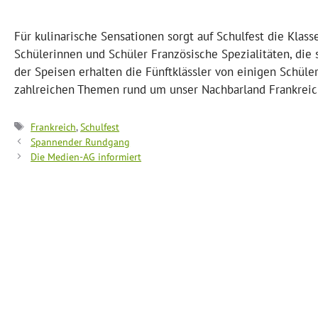
Für kulinarische Sensationen sorgt auf Schulfest die Klas
Schülerinnen und Schüler Französische Spezialitäten, die
der Speisen erhalten die Fünftklässler von einigen Schüle
zahlreichen Themen rund um unser Nachbarland Frankreic
Schlagwörter
Frankreich
,
Schulfest
Spannender Rundgang
Die Medien-AG informiert