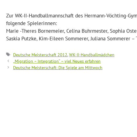
Zur WK-II-Handballmannschaft des Hermann-Vöchting-Gymn
folgende Spielerinnen:
Marie -Theres Bornemeier, Celina Buhrmester, Sophia Oster
Saskia Putzke, Kim-Eileen Sommerer, Juliana Sommerer – T
Schlagwörter
Deutsche Meisterschaft 2012
,
WK-II-Handballmädchen
„Migration – Integration“ – viel Neues erfahren
Deutsche Meisterschaft: Die Spiele am Mittwoch