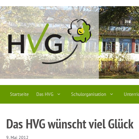
Zum
Inhalt
springen
Startseite
Das HVG
Schulorganisation
Unterri
Das HVG wünscht viel Glück
9. Mai 2012