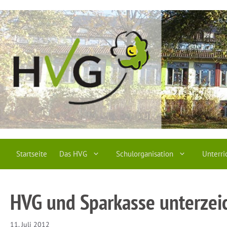
Zum
Inhalt
springen
Startseite
Das HVG
Schulorganisation
Unterri
HVG und Sparkasse unterzei
11. Juli 2012