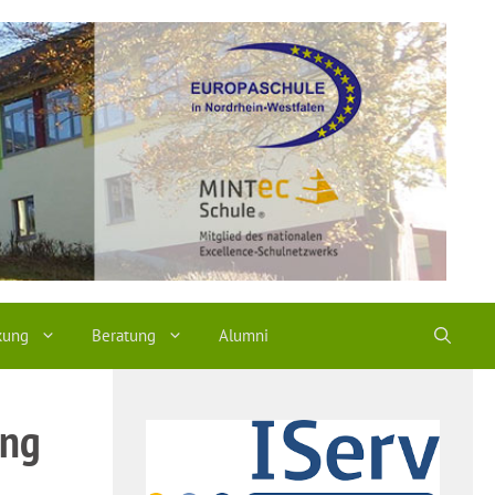
kung
Beratung
Alumni
ung