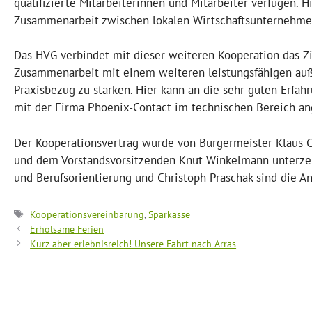
qualifizierte Mitarbeiterinnen und Mitarbeiter verfügen. H
Zusammenarbeit zwischen lokalen Wirtschaftsunternehme
Das HVG verbindet mit dieser weiteren Kooperation das Zie
Zusammenarbeit mit einem weiteren leistungsfähigen auß
Praxisbezug zu stärken. Hier kann an die sehr guten Erf
mit der Firma Phoenix-Contact im technischen Bereich a
Der Kooperationsvertrag wurde von Bürgermeister Klaus G
und dem Vorstandsvorsitzenden Knut Winkelmann unterzeich
und Berufsorientierung und Christoph Praschak sind die A
Schlagwörter
Kooperationsvereinbarung
,
Sparkasse
Erholsame Ferien
Kurz aber erlebnisreich! Unsere Fahrt nach Arras