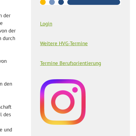
n der
ie
Login
von der
n durch
Weitere HVG-Termine
von
Termine Berufsorientierung
in den
schaft
l des
te und