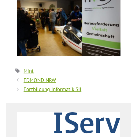
Schlagwörter
Mint
EDMOND NRW
Fortbildung Informatik SII