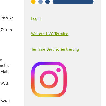
üdafrika
Login
Zeit in
Weitere HVG-Termine
Termine Berufsorientierung
te
 meines
 viele
 Welt
ove. I