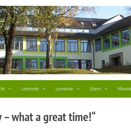
cht
Lehrende
Lernende
Eltern
Mitwir
 – what a great time!“