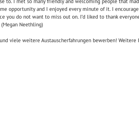
m use to. I met so many friendly and welcoming people that ma
time opportunity and I enjoyed every minute of it. I encourag
nce you do not want to miss out on. I’d liked to thank everyo
 (
Megan Neethling)
 und viele weitere Austauscherfahrungen bewerben! Weitere 