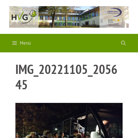
Zum
Inhalt
springen
Menü
IMG_20221105_2056
45