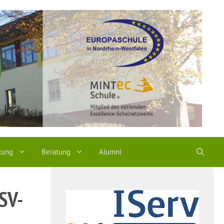
kung
Beratung
Alumni
-SV-