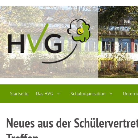
Zum
Inhalt
springen
Startseite
Das HVG
Schulorganisation
Unterri
Neues aus der Schülervertre