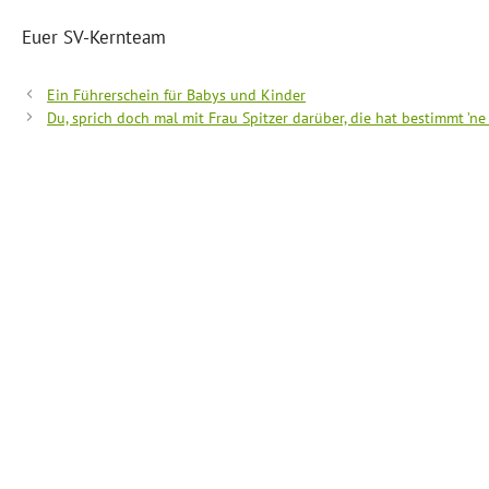
Euer SV-Kernteam
Ein Führerschein für Babys und Kinder
Du, sprich doch mal mit Frau Spitzer darüber, die hat bestimmt ’ne