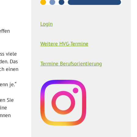
Login
effen
Weitere HVG-Termine
ss viele
den. Das
Termine Berufsorientierung
ch einen
enn je.“
en Sie
eine
innen