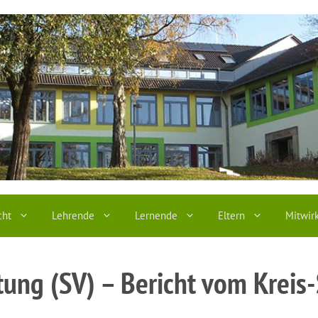
cht
Lehrende
Lernende
Eltern
Mitwir
tung (SV) – Bericht vom Kreis