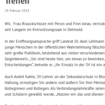
Treffen
29. Februar 2024
Wir, Frau Brauckschulze mit Perun und Finn Jonas, vertrat
seit Langem im Kreissitzungssaal in Detmold.
In der Eröffnungsansprache griff Landrat Dr. Axel Lehman
junge Menschen in der öffentlichen Wahrnehmung fälschlic
sehr große Publikum, bestehend aus vielen verschiedenen
Gegenbeweis: „Sie sind heute hier, um etwas zu bewirken, da
Entscheidungen“, betonte er. „Ihr Einsatz in der SV ist ein
Auch André Kahle, SV-Lehrer an der Sekundarschule in Blo
Haltung, ermutigen Sie andere und äußern Sie Ihre Meinung
Kolleginnen und Kollegen. Als Verbindungslehrkräfte seie
und Schülern gewählt werde. „Nutzen wir das und dienen 