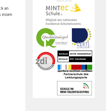
ck an
s essen