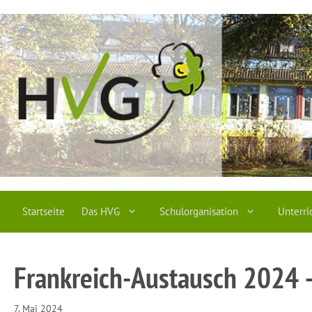
Zum
Inhalt
springen
Startseite
Das HVG
Schulorganisation
Unterri
Frankreich-Austausch 2024 
7. Mai 2024