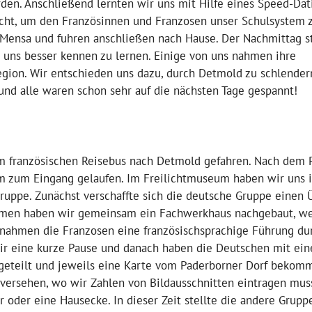
en. Anschließend lernten wir uns mit Hilfe eines Speed-Dati
richt, um den Französinnen und Franzosen unser Schulsystem 
r Mensa und fuhren anschließen nach Hause. Der Nachmittag s
m uns besser kennen zu lernen. Einige von uns nahmen ihre
egion. Wir entschieden uns dazu, durch Detmold zu schlender
und alle waren schon sehr auf die nächsten Tage gespannt!
m französischen Reisebus nach Detmold gefahren. Nach dem 
m zum Eingang gelaufen. Im Freilichtmuseum haben wir uns 
ruppe. Zunächst verschaffte sich die deutsche Gruppe einen 
men haben wir gemeinsam ein Fachwerkhaus nachgebaut, we
ternahmen die Franzosen eine französischsprachige Führung du
r eine kurze Pause und danach haben die Deutschen mit ein
fgeteilt und jeweils eine Karte vom Paderborner Dorf bekom
versehen, wo wir Zahlen von Bildausschnitten eintragen muss
r oder eine Hausecke. In dieser Zeit stellte die andere Grupp