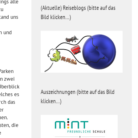
ngs alle
(Aktuelle) Reiseblogs (bitte auf das
zu
Bild klicken…)
tand uns
n und
Parken
in zwei
Überblick
Auszeichnungen (bitte auf das Bild
lches es
klicken…)
rch das
er
men.
ten, die
e