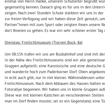
einmal von Herrn Hanke, unserem Schulleiter begrüßt wurd
gegenseitig kennen. Danach ging es für uns in den Unter
zeigen. Nach zwei Stunden Schule stärkten wir uns in de
zur freien Verfügung und wir haben diese Zeit genutzt, u
Partner*innen mit zum Sport oder zeigten ihnen unsere R
dort Bowlen zu gehen. Es war ein sehr schöner erster Tag 
Dienstag: Freilichtmuseum (Tjorven Bock, 8a)
Um 08:15h trafen wir uns am Busbahnhof und sind mit de
in der Nähe des Freilichtmuseums sind wir alle gemeinsa
Gruppen aufgeteilt: eine französische und eine deutsche G
und wanderte hoch zum Paderborner Dorf. Oben angekom
in echt auch gibt, nur in viel kleiner. Währenddessen un
Freilichtmuseum. Nach dem Abbauen des Hauses hatten wi
Fotorallye begonnen. Wir haben uns in kleine Gruppen au
Diese war mit kleinen Kästchen an verschiedenen Stellen 
man im Dorf finden musste; sei es ein Gegenstand, eine Tü