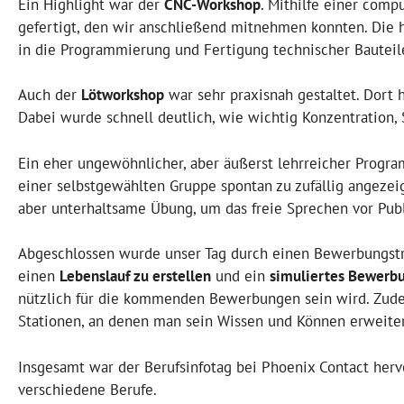
Ein Highlight war der
CNC-Workshop
. Mithilfe einer comp
gefertigt, den wir anschließend mitnehmen konnten. Die h
in die Programmierung und Fertigung technischer Bauteil
Auch der
Lötworkshop
war sehr praxisnah gestaltet. Dort h
Dabei wurde schnell deutlich, wie wichtig Konzentration, 
Ein eher ungewöhnlicher, aber äußerst lehrreicher Prog
einer selbstgewählten Gruppe spontan zu zufällig angezeig
aber unterhaltsame Übung, um das freie Sprechen vor Publ
Abgeschlossen wurde unser Tag durch einen Bewerbungstra
einen
Lebenslauf zu erstellen
und ein
simuliertes Bewerb
nützlich für die kommenden Bewerbungen sein wird. Zud
Stationen, an denen man sein Wissen und Können erweite
Insgesamt war der Berufsinfotag bei Phoenix Contact hervo
verschiedene Berufe.