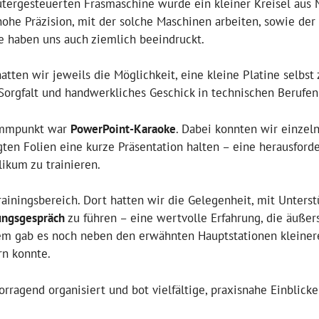
utergesteuerten Fräsmaschine wurde ein kleiner Kreisel aus 
ohe Präzision, mit der solche Maschinen arbeiten, sowie der 
e haben uns auch ziemlich beeindruckt.
atten wir jeweils die Möglichkeit, eine kleine Platine selbst 
Sorgfalt und handwerkliches Geschick in technischen Berufen
rammpunkt war
PowerPoint-Karaoke
. Dabei konnten wir einzeln
ten Folien eine kurze Präsentation halten – eine herausford
ikum zu trainieren.
iningsbereich. Dort hatten wir die Gelegenheit, mit Unterst
ungsgespräch
zu führen – eine wertvolle Erfahrung, die äußer
em gab es noch neben den erwähnten Hauptstationen kleiner
rn konnte.
rragend organisiert und bot vielfältige, praxisnahe Einblicke