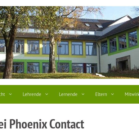
cht
Lehrende
Lernende
Eltern
Mitwir
ei Phoenix Contact