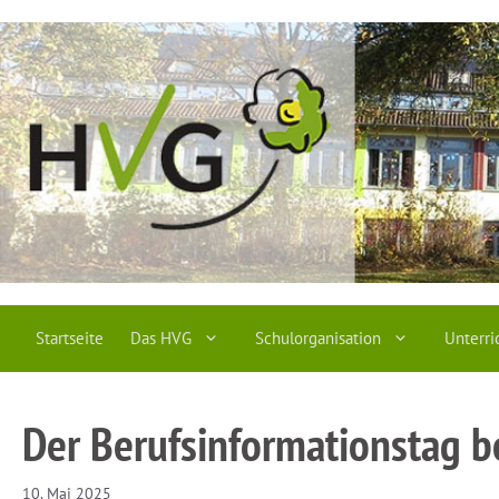
Zum
Inhalt
springen
Startseite
Das HVG
Schulorganisation
Unterri
Der Berufsinformationstag b
10. Mai 2025