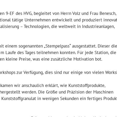
fen 9-EF des HVG, begleitet von Herrn Volz und Frau Benesch,
ational tätige Unternehmen entwickelt und produziert innova
alisierung – Technologien, die weltweit in Industrieanlagen,
t einem sogenannten „Stempelpass“ ausgestattet. Dieser die
im Laufe des Tages teilnehmen konnten. Für jede Station, die
n kleine Preise, was eine zusätzliche Motivation bot.
kshops zur Verfügung, dies sind nur einige von vielen Works
ekamen wir anschaulich erklärt, wie Kunststoffprodukte,
 hergestellt werden. Die Größe und Präzision der Maschinen
s Kunststoffgranulat in wenigen Sekunden ein fertiges Produk