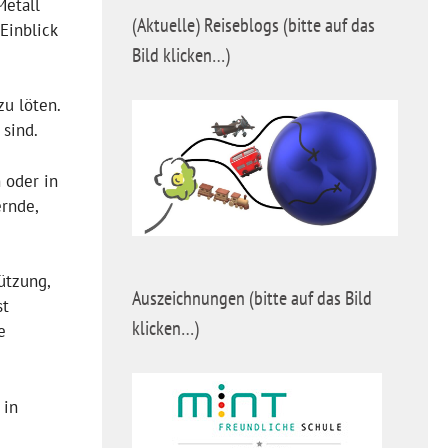
Metall
(Aktuelle) Reiseblogs (bitte auf das
Einblick
Bild klicken…)
zu löten.
 sind.
 oder in
ernde,
ützung,
Auszeichnungen (bitte auf das Bild
st
klicken…)
e
 in