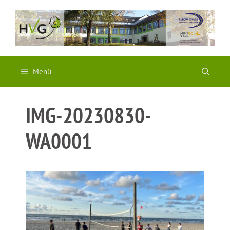
Zum
Inhalt
springen
Menü
IMG-20230830-
WA0001