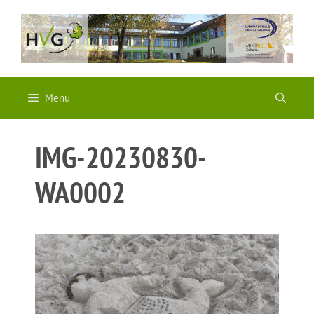
Zum
Inhalt
springen
Menü
IMG-20230830-
WA0002