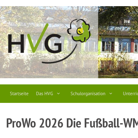
Zum
Inhalt
springen
Startseite
Das HVG
Schulorganisation
Unterri
ProWo 2026 Die Fußball-W