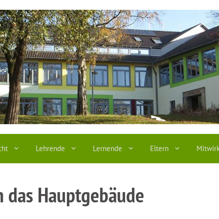
cht
Lehrende
Lernende
Eltern
Mitwir
n das Hauptgebäude