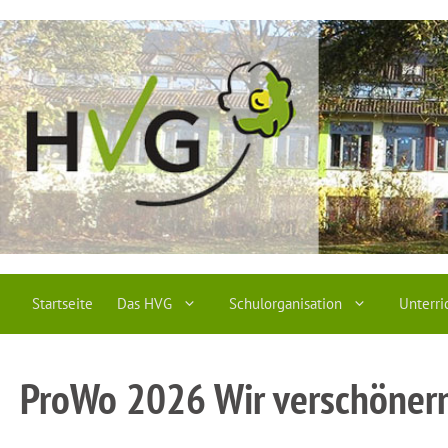
Zum
Inhalt
springen
Startseite
Das HVG
Schulorganisation
Unterri
ProWo 2026 Wir verschöner