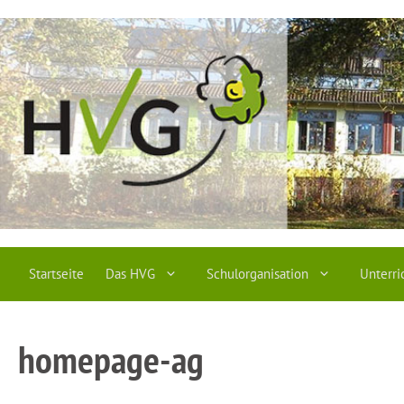
Zum
Inhalt
springen
Startseite
Das HVG
Schulorganisation
Unterri
homepage-ag