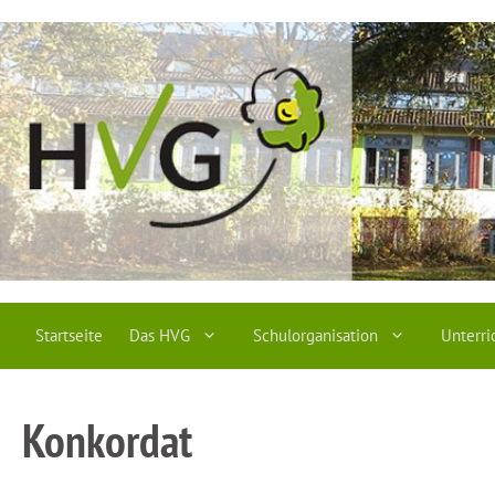
Zum
Inhalt
springen
Startseite
Das HVG
Schulorganisation
Unterri
Konkordat