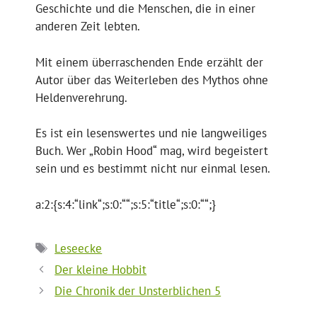
Geschichte und die Menschen, die in einer
anderen Zeit lebten.
Mit einem überraschenden Ende erzählt der
Autor über das Weiterleben des Mythos ohne
Heldenverehrung.
Es ist ein lesenswertes und nie langweiliges
Buch. Wer „Robin Hood“ mag, wird begeistert
sein und es bestimmt nicht nur einmal lesen.
a:2:{s:4:“link“;s:0:““;s:5:“title“;s:0:““;}
Schlagwörter
Leseecke
Der kleine Hobbit
Die Chronik der Unsterblichen 5