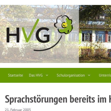
Zum
Inhalt
springen
Startseite
Das HVG
Schulorganisation
Unterri
Sprachstörungen bereits im 
21. Februar 2005