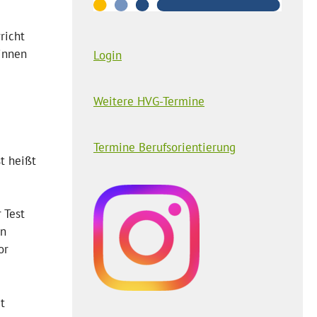
richt
rinnen
Login
Weitere HVG-Termine
Termine Berufsorientierung
t heißt
 Test
rn
or
t