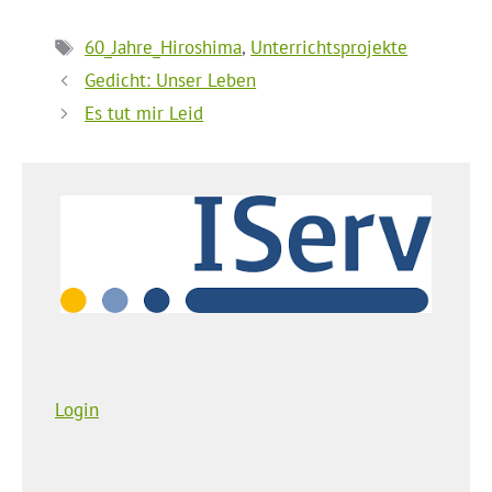
Schlagwörter
60_Jahre_Hiroshima
,
Unterrichtsprojekte
Gedicht: Unser Leben
Es tut mir Leid
Login