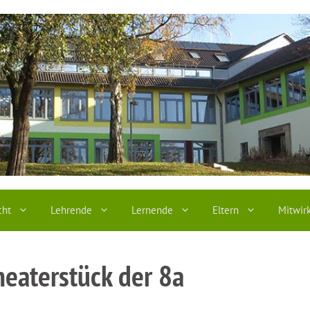
cht
Lehrende
Lernende
Eltern
Mitwir
heaterstück der 8a