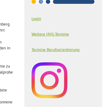
Login
omberg
hrt
Weitere HVG-Termine
m
den in
Termine Berufsorientierung
üme zu
ralprobe
tete
wonnene