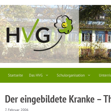
Zum
Inhalt
springen
Startseite
Das HVG
Schulorganisation
Unterri
Der eingebildete Kranke – T
7. Februar 2006