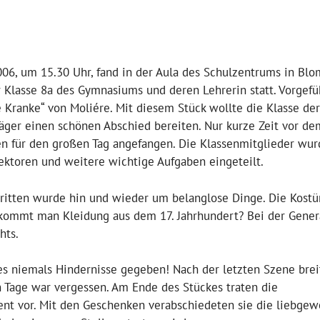
2006, um 15.30 Uhr, fand in der Aula des Schulzentrums in Bl
r Klasse 8a des Gymnasiums und deren Lehrerin statt. Vorgefü
 Kranke“ von Moliére. Mit diesem Stück wollte die Klasse der
äger einen schönen Abschied bereiten. Nur kurze Zeit vor de
ben für den großen Tag angefangen. Die Klassenmitglieder wur
ektoren und weitere wichtige Aufgaben eingeteilt.
stritten wurde hin und wieder um belanglose Dinge. Die Kost
bekommt man Kleidung aus dem 17. Jahrhundert? Bei der Gene
hts.
es niemals Hindernisse gegeben! Nach der letzten Szene brei
n Tage war vergessen. Am Ende des Stückes traten die
nt vor. Mit den Geschenken verabschiedeten sie die liebge