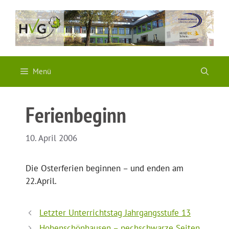
Zum
Inhalt
springen
Menü
Ferienbeginn
10. April 2006
Die Osterferien beginnen – und enden am
22.April.
Letzter Unterrichtstag Jahrgangsstufe 13
Hohenschönhausen – pechschwarze Seiten