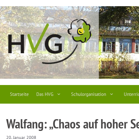
Zum
Inhalt
springen
Startseite
Das HVG
Schulorganisation
Unterri
Walfang: „Chaos auf hoher S
20. Januar 2008