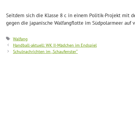
Seitdem sich die Klasse 8 c in einem Politik-Projekt mit 
gegen die japanische Walfangflotte im Südpolarmeer auf ve
Schlagwörter
Walfang
Handball-aktuell: WK II-Mädchen im Endspiel
Schulnachrichten im „Schaufenster“