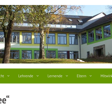
cht
Lehrende
Lernende
Eltern
Mitwir
ee“