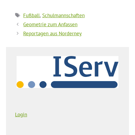
Schlagwörter
Fußball
,
Schulmannschaften
Geometrie zum Anfassen
Reportagen aus Norderney
Login