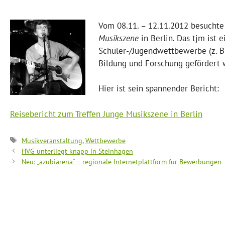
Vom 08.11. – 12.11.2012 besuchte
Musikszene
in Berlin. Das tjm ist 
Schüler-/Jugendwettbewerbe (z. B.
Bildung und Forschung gefördert 
Hier ist sein spannender Bericht:
Reisebericht zum Treffen Junge Musikszene in Berlin
Schlagwörter
Musikveranstaltung
,
Wettbewerbe
HVG unterliegt knapp in Steinhagen
Neu: „azubiarena“ – regionale Internetplattform für Bewerbungen