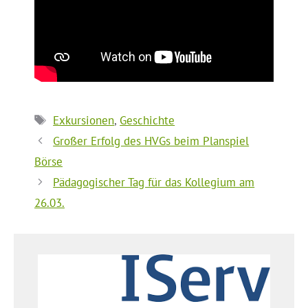
Schlagwörter
Exkursionen
,
Geschichte
Großer Erfolg des HVGs beim Planspiel
Börse
Pädagogischer Tag für das Kollegium am
26.03.