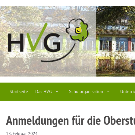
Zum
Inhalt
springen
Startseite
Das HVG
Schulorganisation
Unterri
Anmeldungen für die Oberst
18. Februar 2024