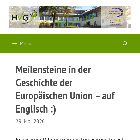
Zum
Inhalt
springen
Menü
Meilensteine in der
Geschichte der
Europäischen Union – auf
Englisch :)
29. Mai 2026
In unserem Differenzierungskurs Europe today!