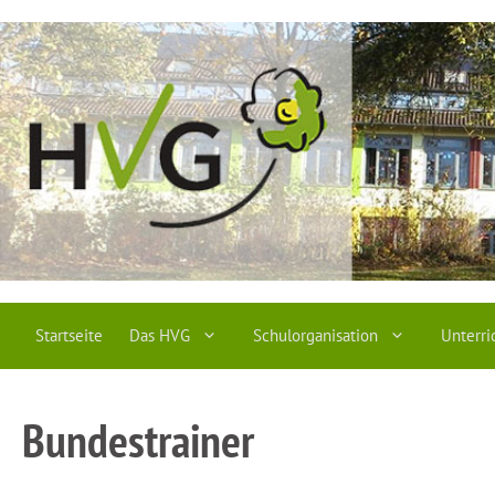
Zum
Inhalt
springen
Startseite
Das HVG
Schulorganisation
Unterri
Bundestrainer