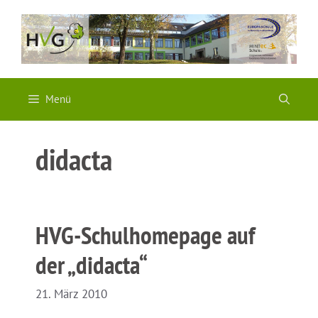
Zum
Inhalt
springen
Menü
didacta
HVG-Schulhomepage auf
der „didacta“
21. März 2010