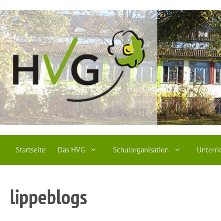
Zum
Inhalt
springen
Startseite
Das HVG
Schulorganisation
Unterri
lippeblogs