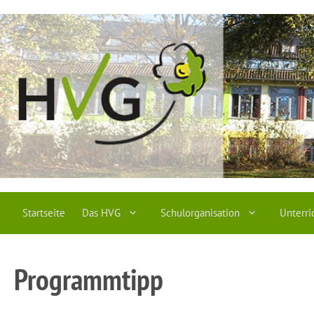
Zum
Inhalt
springen
Startseite
Das HVG
Schulorganisation
Unterri
Programmtipp