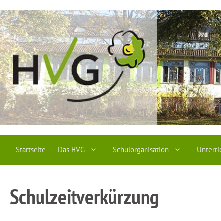
Zum
Inhalt
springen
Startseite
Das HVG
Schulorganisation
Unterri
Schulzeitverkürzung