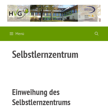
Zum
Inhalt
springen
Menü
Selbstlernzentrum
Einweihung des
Selbstlernzentrums