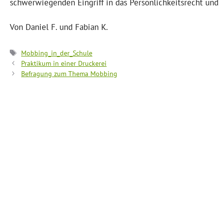
schwerwiegenden Eingriff in das Persönlichkeitsrecht und
Von Daniel F. und Fabian K.
Schlagwörter
Mobbing_in_der_Schule
Praktikum in einer Druckerei
Befragung zum Thema Mobbing