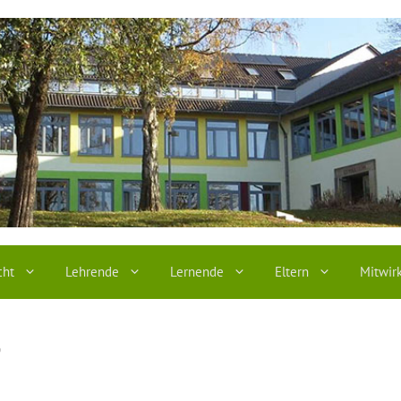
cht
Lehrende
Lernende
Eltern
Mitwir
?