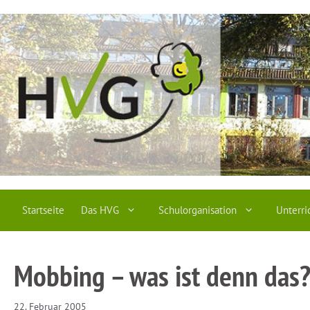
Zum
Inhalt
springen
Startseite
Das HVG
Schulorganisation
Unterri
Mobbing – was ist denn das
22. Februar 2005