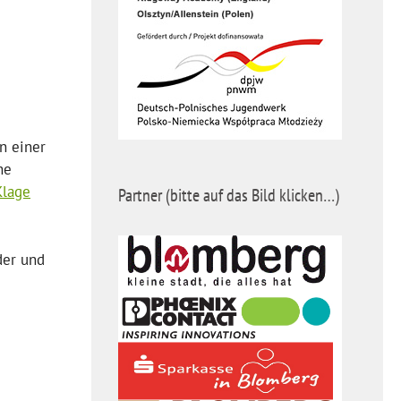
in einer
he
Klage
Partner (bitte auf das Bild klicken…)
der und