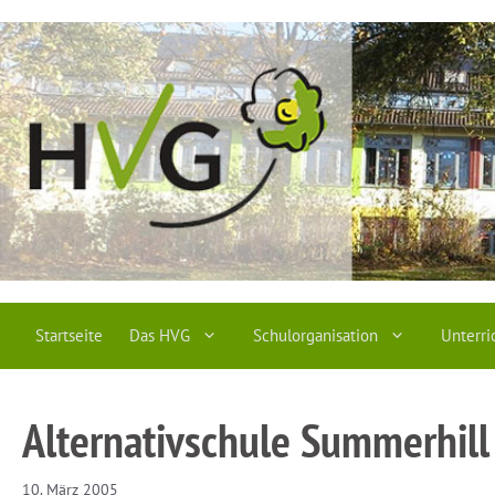
Zum
Inhalt
springen
Startseite
Das HVG
Schulorganisation
Unterri
Alternativschule Summerhill
10. März 2005