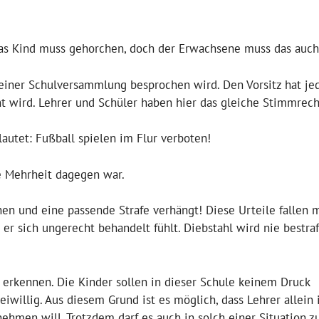
Das Kind muss gehorchen, doch der Erwachsene muss das auch
n einer Schulversammlung besprochen wird. Den Vorsitz hat je
t wird. Lehrer und Schüler haben hier das gleiche Stimmrech
autet: Fußball spielen im Flur verboten!
e Mehrheit dagegen war.
n und eine passende Strafe verhängt! Diese Urteile fallen 
r sich ungerecht behandelt fühlt. Diebstahl wird nie bestraf
e erkennen. Die Kinder sollen in dieser Schule keinem Druck
eiwillig. Aus diesem Grund ist es möglich, dass Lehrer allein
ehmen will. Trotzdem darf es auch in solch einer Situation z