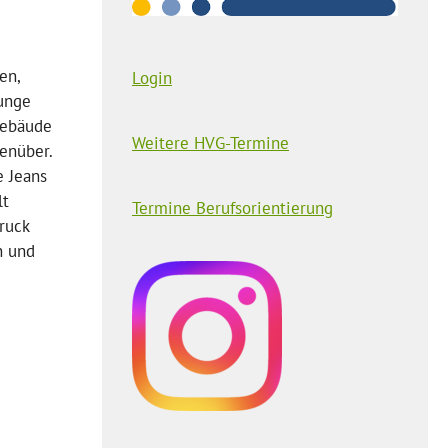
en,
Login
Junge
Gebäude
Weitere HVG-Termine
enüber.
e Jeans
lt
Termine Berufsorientierung
ruck
n und