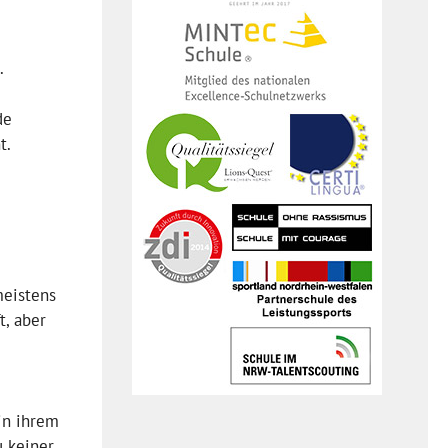
.
de
t.
meistens
t, aber
 in ihrem
u keiner