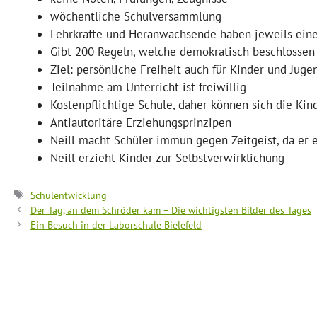
wöchentliche Schulversammlung
Lehrkräfte und Heranwachsende haben jeweils ein
Gibt 200 Regeln, welche demokratisch beschlosse
Ziel: persönliche Freiheit auch für Kinder und Juge
Teilnahme am Unterricht ist freiwillig
Kostenpflichtige Schule, daher können sich die Kind
Antiautoritäre Erziehungsprinzipen
Neill macht Schüler immun gegen Zeitgeist, da er e
Neill erzieht Kinder zur Selbstverwirklichung
Schlagwörter
Schulentwicklung
Der Tag, an dem Schröder kam – Die wichtigsten Bilder des Tages
Ein Besuch in der Laborschule Bielefeld