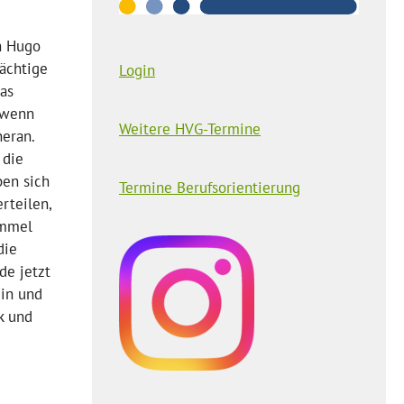
en Hugo
mächtige
Login
das
, wenn
Weitere HVG-Termine
heran.
 die
ben sich
Termine Berufsorientierung
rteilen,
ammel
die
de jetzt
gin und
ck und