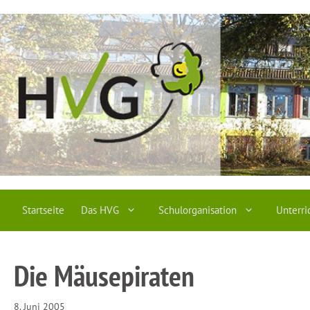
Zum
Inhalt
springen
Startseite
Das HVG
Schulorganisation
Unterri
Die Mäusepiraten
8. Juni 2005