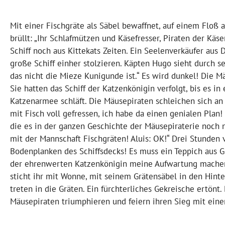
Mit einer Fischgräte als Säbel bewaffnet, auf einem Floß 
brüllt: „Ihr Schlafmützen und Käsefresser, Piraten der Käs
Schiff noch aus Kittekats Zeiten. Ein Seelenverkäufer aus
große Schiff einher stolzieren. Käpten Hugo sieht durch s
das nicht die Mieze Kunigunde ist.“ Es wird dunkel! Die Mä
Sie hatten das Schiff der Katzenkönigin verfolgt, bis es in
Katzenarmee schläft. Die Mäusepiraten schleichen sich an 
mit Fisch voll gefressen, ich habe da einen genialen Plan! 
die es in der ganzen Geschichte der Mäusepiraterie noch n
mit der Mannschaft Fischgräten! Aluis: OK!“ Drei Stunden 
Bodenplanken des Schiffsdecks! Es muss ein Teppich aus Gr
der ehrenwerten Katzenkönigin meine Aufwartung machen!
sticht ihr mit Wonne, mit seinem Grätensäbel in den Hintern
treten in die Gräten. Ein fürchterliches Gekreische ertönt
Mäusepiraten triumphieren und feiern ihren Sieg mit ein