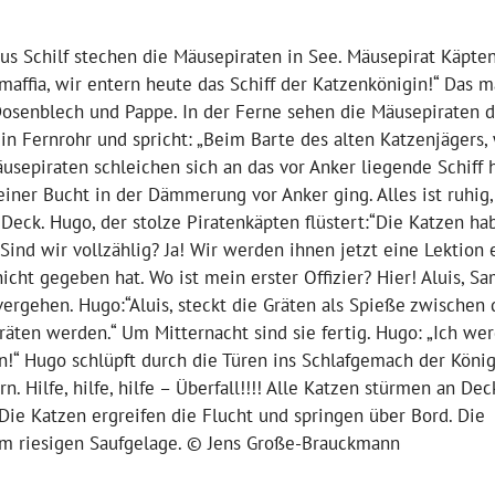
aus Schilf stechen die Mäusepiraten in See. Mäusepirat Käpt
emaffia, wir entern heute das Schiff der Katzenkönigin!“ Das 
 Dosenblech und Pappe. In der Ferne sehen die Mäusepiraten 
ein Fernrohr und spricht: „Beim Barte des alten Katzenjägers
usepiraten schleichen sich an das vor Anker liegende Schiff 
 einer Bucht in der Dämmerung vor Anker ging. Alles ist ruhig,
Deck. Hugo, der stolze Piratenkäpten flüstert:“Die Katzen ha
Sind wir vollzählig? Ja! Wir werden ihnen jetzt eine Lektion e
icht gegeben hat. Wo ist mein erster Offizier? Hier! Aluis, S
vergehen. Hugo:“Aluis, steckt die Gräten als Spieße zwischen 
äten werden.“ Um Mitternacht sind sie fertig. Hugo: „Ich wer
“ Hugo schlüpft durch die Türen ins Schlafgemach der Köni
. Hilfe, hilfe, hilfe – Überfall!!!! Alle Katzen stürmen an De
. Die Katzen ergreifen die Flucht und springen über Bord. Die
em riesigen Saufgelage. © Jens Große-Brauckmann