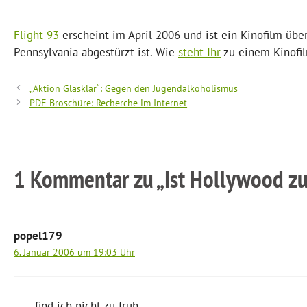
Flight 93
erscheint im April 2006 und ist ein Kinofilm übe
Pennsylvania abgestürzt ist. Wie
steht Ihr
zu einem Kinofil
„Aktion Glasklar“: Gegen den Jugendalkoholismus
PDF-Broschüre: Recherche im Internet
1 Kommentar zu „Ist Hollywood zu 
popel179
6. Januar 2006 um 19:03 Uhr
find ich nicht zu früh…