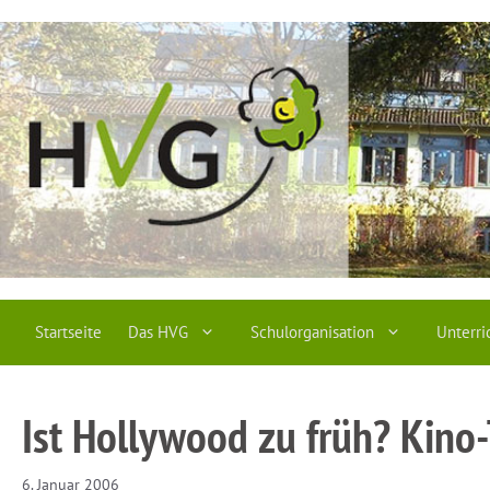
Zum
Inhalt
springen
Startseite
Das HVG
Schulorganisation
Unterri
Ist Hollywood zu früh? Kino-
6. Januar 2006