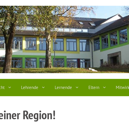
cht
Lehrende
Lernende
Eltern
Mitwir
einer Region!