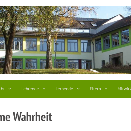
cht
Lehrende
Lernende
Eltern
Mitwir
me Wahrheit