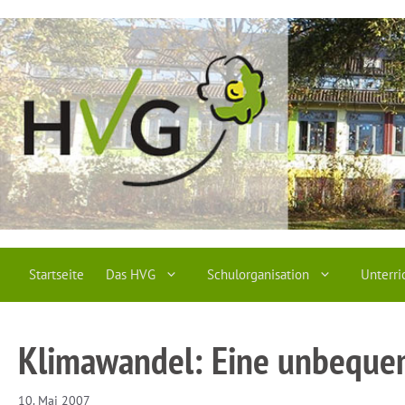
Zum
Inhalt
springen
Startseite
Das HVG
Schulorganisation
Unterri
Klimawandel: Eine unbeque
10. Mai 2007