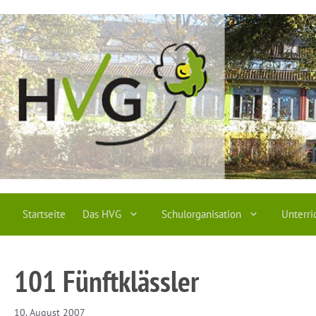
Zum
Inhalt
springen
Startseite
Das HVG
Schulorganisation
Unterri
101 Fünftklässler
10. August 2007